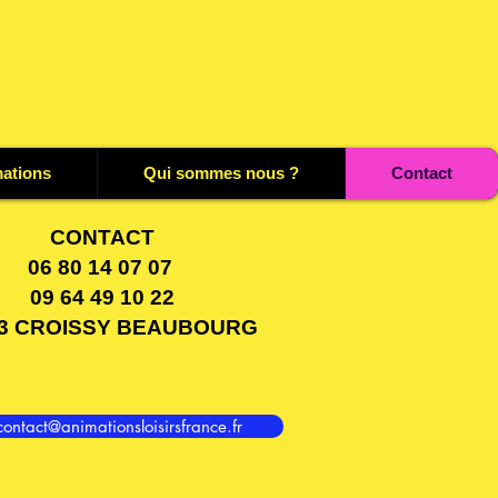
on adaptée à votre
tique et notre équipe
 satisfaction
mations
Qui sommes nous ?
Contact
CONTACT
06 80 14 07 07
09 64 49 10 22
83 CROISSY BEAUBOURG
contact@animationsloisirsfrance.fr