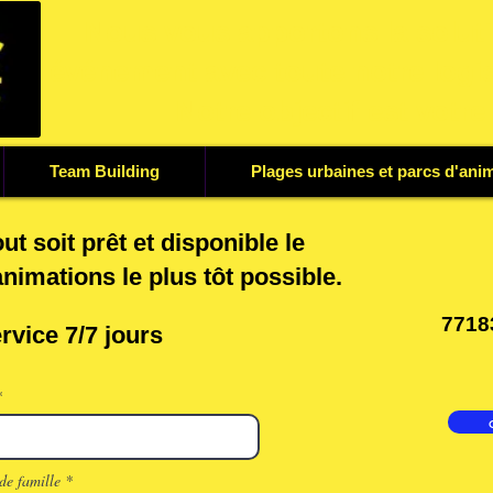
Nous vous apportons la soluti
événement avec toute notre logis
Notre objectif est votre
Team Building
Plages urbaines et parcs d'ani
out soit prêt et disponible le
nimations le plus tôt possible. ​
771
vice 7/7 jours
e famille