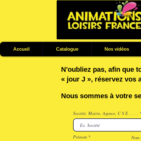
Accueil
Catalogue
Nos vidéos
​N'oubliez pas, afin que t
« jour J », réservez vos a
Nous sommes à votre ser
Société, Mairie, Agence, C S E . . . .
Prénom
Nom d