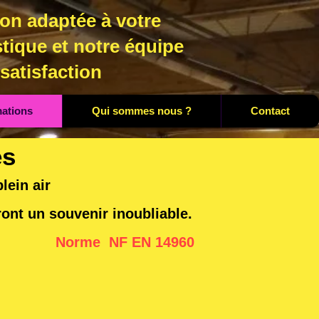
on adaptée à votre
tique et notre équipe
 satisfaction
mations
Qui sommes nous ?
Contact
nes
lein air
ront un souvenir inoubliable
.
7 07
Norme NF EN 14960