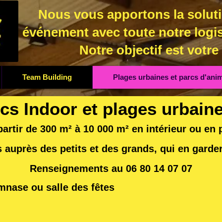
Nous vous apportons la soluti
événement avec toute notre logis
Notre objectif est votre
Team Building
Plages urbaines et parcs d'ani
cs Indoor et plages urbai
 d
e 300 m² à 10 000 m² en intérieur ou en p
 auprès des petits et des grands, qui en garde
nts au 06 80 14 0
mnase ou salle des fêtes