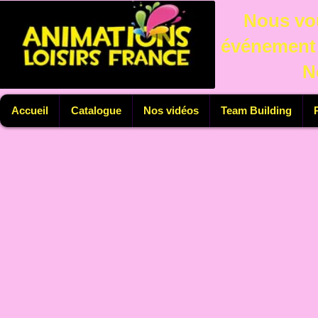
Nous vou
événement 
N
Accueil
Catalogue
Nos vidéos
Team Building