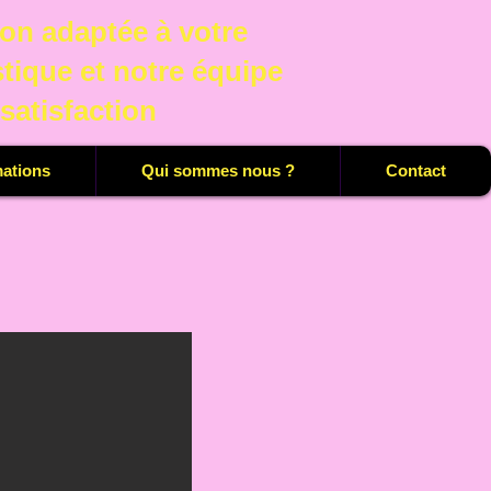
on adaptée à votre
tique et notre équipe
 satisfaction
mations
Qui sommes nous ?
Contact