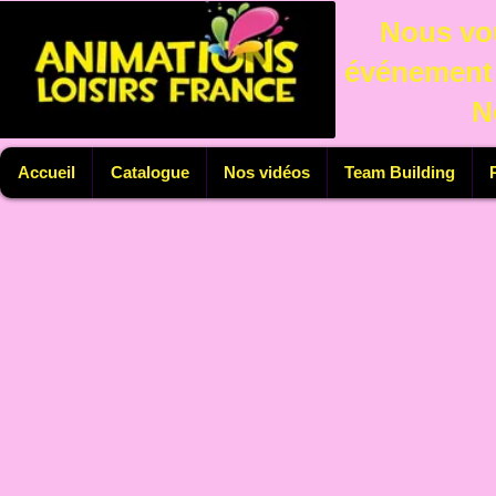
Nous vou
événement 
N
Accueil
Catalogue
Nos vidéos
Team Building